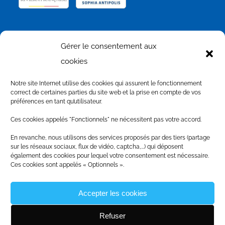
NOS PARTENAIRES
Gérer le consentement aux
cookies
Notre site Internet utilise des cookies qui assurent le fonctionnement
correct de certaines parties du site web et la prise en compte de vos
préférences en tant qu’utilisateur.
Ces cookies appelés "Fonctionnels" ne nécessitent pas votre accord.
En revanche, nous utilisons des services proposés par des tiers (partage
sur les réseaux sociaux, flux de vidéo, captcha,...) qui déposent
également des cookies pour lequel votre consentement est nécessaire.
Ces cookies sont appelés « Optionnels ».
Accepter les cookies
Refuser
© Copyright
2026
|
Produit par le
SICTIAM
|
Mentions