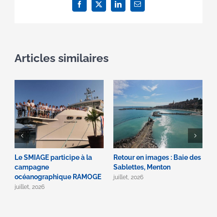
Facebook
X
LinkedIn
Email
Articles similaires
Le SMIAGE participe à la
Retour en images : Baie des
B
campagne
Sablettes, Menton
2
océanographique RAMOGE
juillet, 2026
ju
juillet, 2026