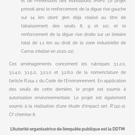
et de Préventions des Inondations (PAPI). Le projet
prévoit ainsi le renforcement de la digue rive gauche
sur 14 km (dont 3km déjà réalisé au titre de
l’abaissement des seuils 8, 9 et 10), et le
renforcement de la digue rive droite sur un linéaire
total de 1.2 km au droit de la zone industrielle de
Carros (réalisé en 2020-21);
Ces aménagements concernent les rubriques 3.1.2.0,
3.1.4.0, 3.1.5.0, 3.2.1.0 et 3.2.6.0 de la nomenclature de
l’article R.214-1 du Code de l’Environnement. En application
des seuils de cette dernière, le projet est soumis à
autorisation environnementale. Le projet est également
soumis à la réalisation d’une étude d’impact (art. R°122-2).
Cf chemise 8.
L’Autorité organisatrice de l’enquête publique est la DDTM