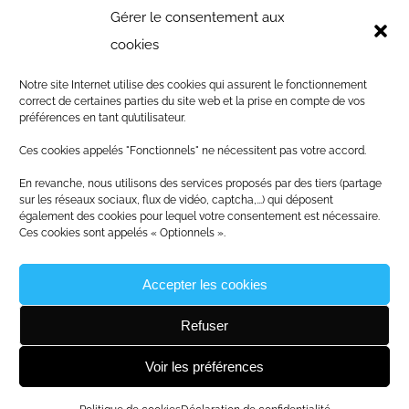
NOS PARTENAIRES
Gérer le consentement aux
cookies
Notre site Internet utilise des cookies qui assurent le fonctionnement
correct de certaines parties du site web et la prise en compte de vos
préférences en tant qu’utilisateur.
Ces cookies appelés "Fonctionnels" ne nécessitent pas votre accord.
En revanche, nous utilisons des services proposés par des tiers (partage
sur les réseaux sociaux, flux de vidéo, captcha,...) qui déposent
également des cookies pour lequel votre consentement est nécessaire.
Ces cookies sont appelés « Optionnels ».
Accepter les cookies
Refuser
© Copyright
2026
|
Produit par le
SICTIAM
|
Mentions
Légales
|
Statuts
|
Plan du site
|
Politique de
Voir les préférences
cookies
|
Conditions générales