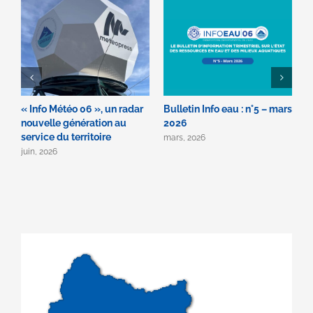
« Info Météo 06 », un radar
Bulletin Info eau : n°5 – mars
C
nouvelle génération au
2026
s
service du territoire
d
mars, 2026
j
juin, 2026
f