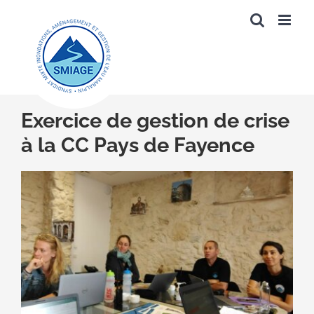
Passer
au
contenu
Exercice de gestion de crise
à la CC Pays de Fayence
Voir
l'image
agrandie