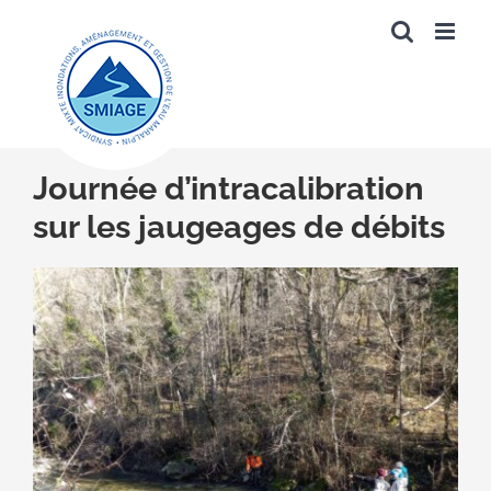
Passer
au
contenu
Journée d’intracalibration
sur les jaugeages de débits
Voir
l'image
agrandie