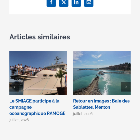
Facebook
X
LinkedIn
Email
Articles similaires
Le SMIAGE participe à la
Retour en images : Baie des
B
campagne
Sablettes, Menton
2
océanographique RAMOGE
juillet, 2026
ju
juillet, 2026