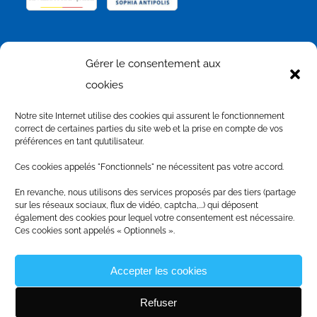
NOS PARTENAIRES
Gérer le consentement aux
cookies
Notre site Internet utilise des cookies qui assurent le fonctionnement
correct de certaines parties du site web et la prise en compte de vos
préférences en tant qu’utilisateur.
Ces cookies appelés "Fonctionnels" ne nécessitent pas votre accord.
En revanche, nous utilisons des services proposés par des tiers (partage
sur les réseaux sociaux, flux de vidéo, captcha,...) qui déposent
également des cookies pour lequel votre consentement est nécessaire.
Ces cookies sont appelés « Optionnels ».
Accepter les cookies
Refuser
© Copyright
2026
|
Produit par le
SICTIAM
|
Mentions