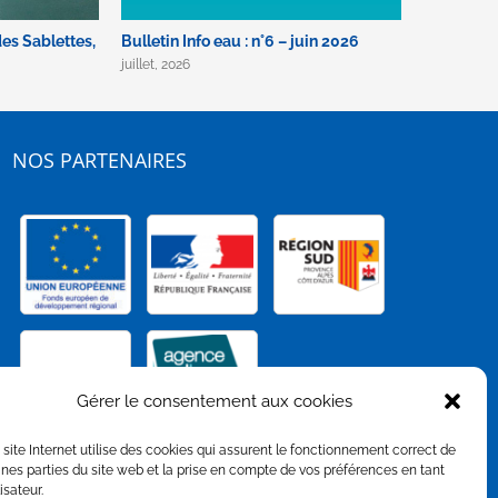
des Sablettes,
Bulletin Info eau : n°6 – juin 2026
CAP’M : D
service d’
juillet, 2026
entre Fran
juillet, 2026
NOS PARTENAIRES
Gérer le consentement aux cookies
 site Internet utilise des cookies qui assurent le fonctionnement correct de
ines parties du site web et la prise en compte de vos préférences en tant
lisateur.