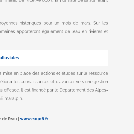
ion météo de Nice Aéroport, la normale de saison étant
moyennes historiques pour un mois de mars. Sur les
aines apporteront également de l’eau en rivières et
alluviales
la mise en place des actions et études sur la ressource
méliorer les connaissances et d’avancer vers une gestion
s efficace. Il est financé par le Département des Alpes-
GE maralpin.
e de l’eau
|
www.eau06.fr