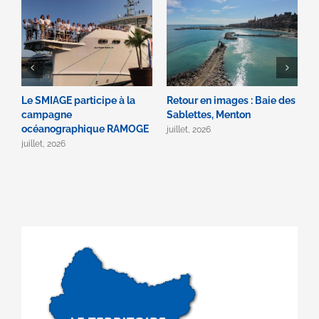
Le SMIAGE participe à la
Retour en images : Baie des
B
campagne
Sablettes, Menton
2
océanographique RAMOGE
juillet, 2026
ju
juillet, 2026