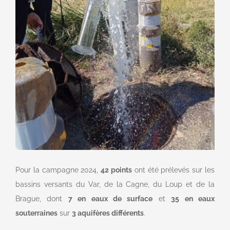
Pour la campagne 2024,
42 points
ont été prélevés sur les
bassins versants du Var, de la Cagne, du Loup et de la
Brague, dont
7 en eaux de surface
et
35 en eaux
souterraines
sur
3 aquifères différents
.