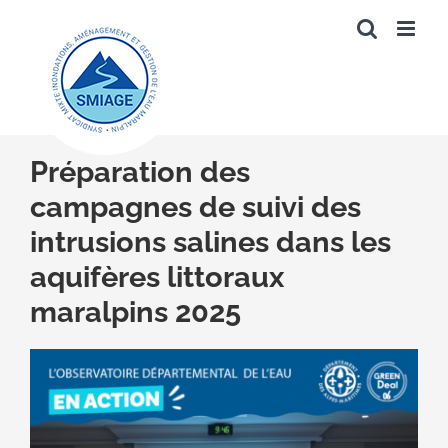
Passer
au
contenu
Préparation des
campagnes de suivi des
intrusions salines dans les
aquifères littoraux
maralpins 2025
Voir
l'image
agrandie